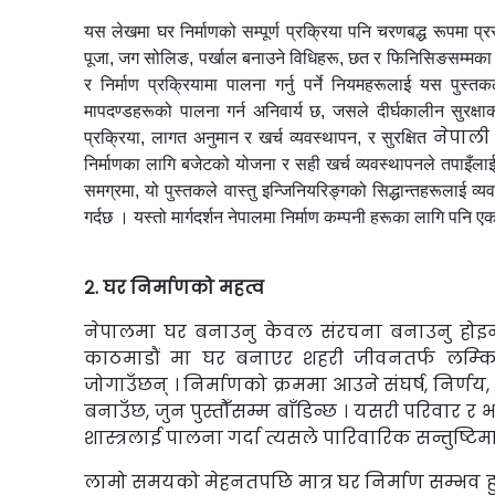
यस
लेखमा
घर निर्माणको सम्पूर्ण प्रक्रिया पनि चरणबद्ध रूपमा 
पूजा, जग सोलिङ, पर्खाल बनाउने विधिहरू, छत र फिनिसिङसम्मका स
र निर्माण प्रक्रियामा पालना गर्नु पर्ने नियमहरूलाई यस पुस्तकल
मापदण्डहरूको पालना गर्न अनिवार्य छ, जसले दीर्घकालीन सुरक्षाक
नेपाली
प्रक्रिया, लागत अनुमान र खर्च व्यवस्थापन, र सुरक्षित
निर्माणका लागि बजेटको योजना र सही खर्च व्यवस्थापनले तपाइँलाई ला
समग्रमा, यो पुस्तकले वास्तु इन्जिनियरिङ्गको सिद्धान्तहरूलाई व्
गर्दछ । यस्तो मार्गदर्शन नेपालमा निर्माण कम्पनी हरूका लागि पनि ए
२. घर निर्माणको महत्व
नेपालमा घर बनाउनु केवल संरचना बनाउनु होइन
काठमाडौं मा घर बनाएर शहरी जीवनतर्फ लम्किन
जोगाउँछन् । निर्माणको क्रममा आउने संघर्ष, निर्णय
बनाउँछ, जुन पुस्तौँसम्म बाँडिन्छ । यसरी परिवार र भा
शास्त्रलाई पालना गर्दा त्यसले पारिवारिक सन्तुष्टिम
लामो समयको मेहनतपछि मात्र घर निर्माण सम्भव 