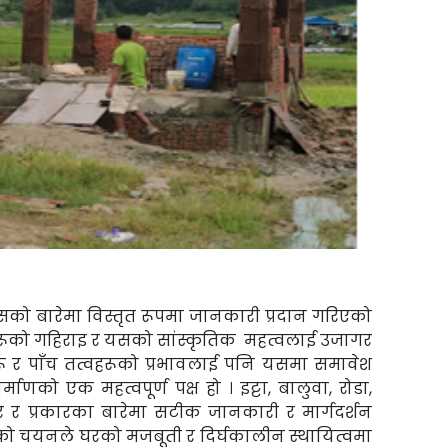
ासको बारेमा विस्तृत रूपमा जानकारी
प्रदान गरिएको
हरूको गहिराइ र यसको सांस्कृतिक
महत्वलाई उजागर
रू र पाँच तत्वहरूको
प्रभावलाई पनि यसमा समावेश
निर्माणको एक
महत्वपूर्ण पक्ष हो । इट्टा, बालुवा, रोडा,
तर र
प्रकारका बारेमा सटीक जानकारी र मार्गदर्शन
को चयनले घरको मजबूती र दिर्घकालीन स्थायित्वमा