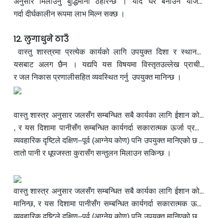
खेल्ने भएकाले तिनीहरूको
अनुसार मिलाउनु बुद्धिमानी ठहरिन्छ । यदि घर
स्थान, दिशा, बनावट र डिजाइन वास्तुशास्त्र
बना
उने योजना
प्रारम्भिक चरणमै छ भने वास्तुशास्त्रीको सल्लाह अनुसार सीढीको
गर्दा दीर्घकालीन रूपमा लाभ मिल्न सक्छ ।
स्थान
निर्धारण
12. लुगाधुने ठाउँ
वास्तु शास्त्रमा प्रत्येक कार्यको लागि उपयुक्त दिशा र स्थानको
निर्धारण गरिएको हुन्छ । लुगा
यसबाट अलग छैन । यद्यपि यस विषयमा
धुने स्थान, अर्थात् कपडा धुने काम हुने
विस्तृत
उ
ल्लेख प्राचीन
ठाउँ, पनि
ग्रन्थहरूमा पाइँदैन, तर सामान्य सिद्धान्तअनुसार यस स्थानलाई
र जल निकास प्रणालीसहित व्यवस्थित गर्नु उपयुक्त मानिन्छ ।
पनि
सही दिशा
वास्तु शास्त्र अनुसार जलसँग सम्बन्धित सबै कार्यका लागि ईशान कोण
(उत्तर–पूर्व दिशा)
,
र यस दिशामा पानीसँग सम्बन्धित
उपयुक्त मानिन्छ । यो कोणलाई जलको प्रतीक
कार्य
गर्दा सकारात्मक ऊर्जा प्रवाह
मानिन्छ
हुन्छ भन्ने विश्वास गरिन्छ । तर कपडा धुने स्थानको लागि
व्यवहारिक दृष्टिले
दक्षिण–पूर्व (आग्नेय कोण) पनि उपयुक्त मानिएको छ ।
यसको कारण यो
तातो पानी र धूपजस्ता
हो कि यस
कुरासँग सन्तुलन
दि
शा अग्निको प्रतीक मानिन्छ र धुवाँ,
मिलाउन सकिन्छ ।
वास्तु शास्त्र अनुसार जलसँग सम्बन्धित सबै कार्यका लागि ईशान कोण
(उत्तर–पूर्व दिशा)
मानिन्छ,
र यस दिशामा पानीसँग सम्बन्धित
उपयुक्त मानिन्छ । यो कोणलाई जलको प्रतीक
कार्य
गर्दा सकारात्मक ऊर्जा
प्रवाह हुन्छ भन्ने विश्वास गरिन्छ । तर कपडा धुने स्थानको लागि
व्यवहारिक दृष्टिले
दक्षिण–पूर्व (आग्नेय कोण) पनि उपयुक्त मानिएको छ ।