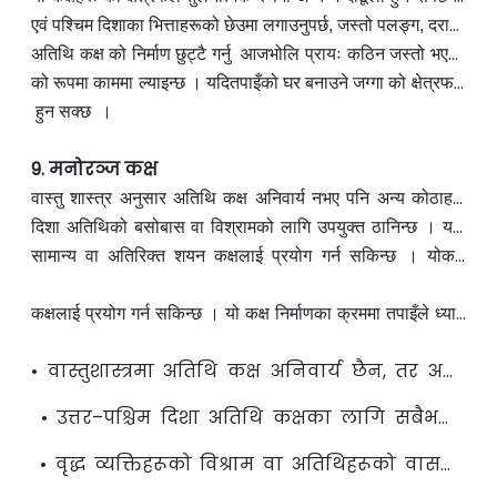
बैठक कोठामा सजावटका लागि प्रयोग गरिएका सामानलाई दक्षिण दिशा
एवं पश्चिम दिशा
का भित्ताहरू
को छेउमा लगाउनुपर्छ, जस्तो पलङ्ग, दराज,
बुक सेल्फ आदि ।
अतिथि कक्ष
को निर्माण छुट्टै गर्नु आजभोलि प्रायः कठिन जस्तो भएको
छ । अतः अन्य साधारण
को रूपमा काममा ल्याइन्छ । यदि
अथवा अतिरिक्त शयनकक्षलाई
तपाइँको घर
बनाउने जग्गा
नै अतिथि कक्ष
को क्षेत्रफल
फराकिलो र पर्याप्त आर्थिक स्रोत छ भने उत्तर–पश्चिम दिशा उपयुक्त
हुन सक्छ ।
9. मनोरञ्ज कक्ष
वास्तु शास्त्र अनुसार अतिथि कक्ष अनिवार्य नभए पनि अन्य कोठाहरू
जस्तै यो पनि वास्तुअनुसार
दिशा अतिथिको बसोबास वा
मिलाउनु राम्रो मानिन्छ । विशेषतः उत्तर–
विश्राम
को लागि
उपयु
क्त ठानिन्छ । यदि
पश्चिम
छुट्टै अतिथि कक्ष बनाउने सम्भावना छैन भने,
सामान्य वा अतिरिक्त
शयन
कक्षलाई प्रयोग गर्न सकिन्छ । यो
कक्ष
निर्माणका क्रममा तपाइँले
ध्यान दिनु
पर्ने केही
मुख्य विषय यसप्र
कार
छन्ः
कक्षलाई प्रयोग गर्न सकिन्छ । यो
कक्ष निर्माणका क्रममा तपाइँले ध्यान
दिनुपर्ने केही
मुख्य
विषय यसप्रकार छन्ः
• वास्तुशास्त्रमा अतिथि कक्ष अनिवार्य छैन, तर अन्य
संरचनाहरू जस्तै त्यसलाई पनि वास्तु
अनुसार बनाउँदा
• उत्तर–पश्चिम दिशा अतिथि कक्षका लागि सबैभन्दा
उपयुक्त हुन्छ
उपयुक्त मानिन्छ ।
• वृद्ध व्यक्तिहरूको विश्राम वा अतिथिहरूको वासका
लागि स्थान तयार गर्दा उत्तर–पश्चिम
दिशा प्राथमिक