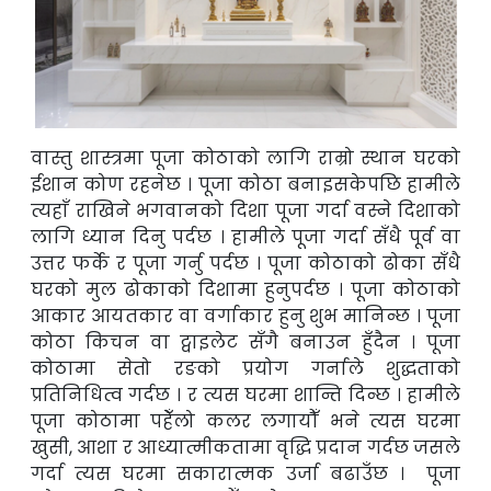
वास्तु शास्त्रमा पूजा कोठाको लागि राम्रो स्थान घरको
ईशान कोण रहनेछ । पूजा कोठा बनाइसकेपछि
हामीले
त्यहाँ राखिने भगवानको दिशा पूजा गर्दा वस्ने दिशाको
लागि ध्यान दिनु पर्दछ ।
हामीले पूजा गर्दा सँधै पूर्व वा
उत्तर फर्के र पूजा गर्नु पर्दछ । पूजा कोठाको ढोका सँधै
घरको मुल
ढोकाको दिशामा हुनुपर्दछ । पूजा कोठाको
आकार आयतकार वा वर्गाकार हुनु शुभ मानिन्छ । पूजा
कोठा किचन वा ट्वाइलेट सँगै बनाउन
हुँदैन
। पूजा
कोठामा सेतो रङको प्रयोग गर्नाले शुद्धताको
प्रतिनिधित्व गर्दछ । र त्यस घरमा शान्ति दिन्छ । हामीले
पूजा कोठामा
पहेँलो
कलर
लगायौँ
भने त्यस घरमा
खुसी, आशा र आध्यात्मीकतामा वृद्धि प्रदान गर्दछ जसले
गर्दा त्यस घरमा सकारात्मक उर्जा बढाउँछ । पूजा