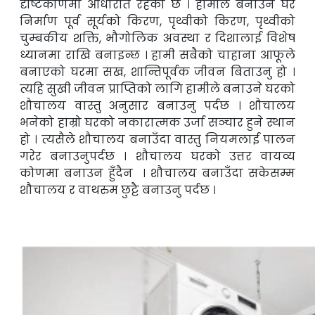
दृष्टिकोणमा आधारीत रहेको छ । हामीले
बनाउने घर
निर्माण पूर्व सूर्यको किरण, पृथ्वीको किरण, पृथ्वीको
चुम्बकीय शक्ति, भौगोलिक
अवस्था र दिशालाई विशेष
ध्यानमा राखि बनाइन्छ । हामी सबैको चाहाना आफूले
बनाएको घर
मा सख, शान्तिपूर्वक जीवन बिताउनु हो ।
त्यहि सुखी जीवन प्राप्तिको लागि हामीले बनाउने
घरको
शौचालय वास्तु अनुसार बनाउनु पर्दछ । शौचालय
भनेको हाम्रो घरको नकारात्मक उर्जा
सञ्चार हुने स्थान
हो । त्यसैले शौचालय बनाउँदा वास्तु नियमलाई पालन
गरेर बनाउनुपर्दछ । शौचालय घरको उत्तर वायव्य
कोणमा बनाउन
हुँदैन
। शौचालय बनाउँदा सकेसम्म
शौचालय र वाथरुम छुट्टै बनाउनु पर्दछ ।