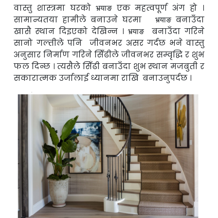
वास्तु शास्त्रमा घरको
एक महत्वपूर्ण अंग हो ।
भर्‍याङ
सामान्यतया हामीले बनाउने घरमा
बनाउँदा
भर्‍याङ
खासै स्थान दिइएको देखिन्न ।
बनाउँदा गरिने
भर्‍याङ
सानो गल्तीले पनि
जीवनभर असर गर्दछ भने वास्तु
अनुसार निर्माण गरिने सिँढीले जीवनभर सम्वृद्धि र शुभ
फल
दिन्छ । त्यसैले सिँढी बनाउँदा शुभ स्थान मजबुती र
सकारात्मक उर्जालाई ध्यानमा राखि
बनाउनुपर्दछ ।