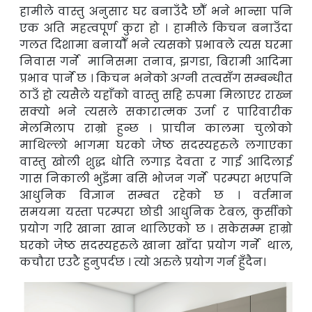
हामीले वास्तु अनुसार घर बनाउँदै छौँ भने भान्सा पनि
एक अति महत्वपूर्ण कुरा हो । हामीले
किचन बनाउँदा
गलत दिशामा
बनायौँ
भने त्यसको प्रभावले त्यस घरमा
निवास गर्ने मानिसमा तनाव, झगडा, बिरामी आदिमा
प्रभाव पार्ने छ । किचन भनेको अग्नी तत्वसँग सम्बन्धीत
ठाउँ
हो त्यसैले यहाँको वास्तु सहि रुपमा मिलाएर राख्न
सक्यो भने त्यसले सकारात्मक उर्जा र
पारिवारीक
मेलमिलाप राम्रो हुन्छ । प्राचीन कालमा चुलोको
माथिल्लो भागमा घरको जेष्ठ
सदस्यहरुले लगाएका
वास्तु खोली शुद्ध धोति लगाइ देवता र गाई आदिलाई
गास निकाली
भुइँमा बसि भोजन गर्ने परम्परा भएपनि
आधुनिक विज्ञान सम्बत रहेको छ । वर्तमान
समयमा
यस्ता परम्परा छोडी आधुनिक टेबल, कुर्सीको
प्रयोग गरि खाना खान थालिएको छ । सकेसम्म
हाम्रो
घरको जेष्ठ सदस्यहरुले खाना खाँदा प्रयोग गर्ने थाल,
कचौरा एउटै हुनुपर्दछ । त्यो अरुले प्रयोग गर्न
हुँदैन
।