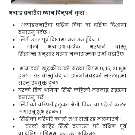
भर्‍याङ बनाउँदा ध्यान दिनुपर्ने कुरा :
भर्‍याङबनाउँदा पश्चिम दिवा वा दक्षिण
दिशामा
बनाउनु पर्दछ ।
सिँढी उत्तर पूर्व दिशामा बनाउन हुँदैन ।
गोलो भर्‍याङआकर्षक भएपनि वास्तु
सिद्धान्त
अनुसार घरमा नकारात्मक उर्जा बढाउँछ ।
भर्‍याङको खुट्कीलाको संख्या विषम ९, १५,
२१ शुभ
हुन्छ । तर वास्तुविद् वा इन्जिनियरको
सल्लाहमा
राख्नु उपयुक्त हुन्छ ।
घरको बिच भागमा सिँढी कहिल्यै नबनाइ
सइडमा
बनाउनु पर्छ ।
सिँढीको वरिपरी हलुका सेतो, पिंक, वा पहेँलो
कलर
लगाउनु शुभ रहन्छ ।
सिँढीको वरिपरि कालो तथा रातो रङ
नलगाउने ।
घरको बाहिर सिँढी बनाउन परे दक्षिण पूर्व
वा
दक्षिण पश्चिममा बनाउन सकिन्छ ।