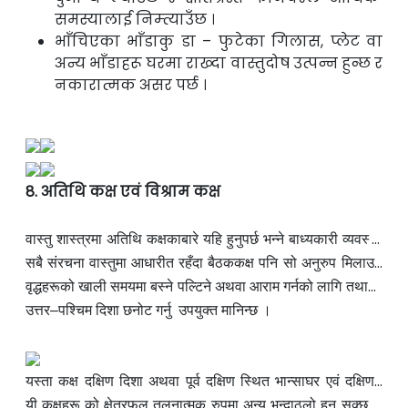
समस्यालाई निम्त्याउँछ ।
भाँचिएका भाँडाकु डा – फुटेका गिलास, प्लेट वा
अन्य भाँडाहरू घरमा राख्दा वास्तुदोष उत्पन्न हुन्छ र
नकारात्मक असर पर्छ ।
8. अतिथि कक्ष एवं विश्राम कक्ष
वास्तु शास्त्रमा अतिथि कक्षकाबारे यहि हुनुपर्छ भन्ने बाध्यकारी व्यवस्था
भने छैन । तरपनि
सबै संरचना
वास्तुमा
तपाइँको योजना अनुसारको घरमा
आधारीत रहँदा बैठक
कक्ष पनि सो
अनुरुप
मिला
उनु
भयो भने झन उपयुक्त हुन्छ ।
वृद्धहरूको खाली समयमा बस्ने पल्टिने अथवा आराम गर्नको
कहिलेकाहीँ केहि विश्राम एवं
लागि
तथा
घर
आएका अतिथिहरूको वासको लागि
उत्तर–पश्चिम दिशा
छनोट गर्नु उपयुक्त मानिन्छ ।
स्थानको व्यवा
स्था मिलाउँदा
यस्ता कक्ष दक्षिण दिशा अथवा पूर्व दक्षिण स्थित भान्साघर एवं दक्षिण–
पश्चिमको गृहस्वामी
यी कक्षहरू
को क्षेत्रफल तुलनात्मक रुपमा अन्य
शयनकक्षको बीचमा पनि बनाउन सकिन्छ ।
भन्दा
ठूलो
हुन सक्छ ।