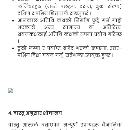
फर्निचरहरू (जस्तै पलङ्ग, दराज, बुक सेल्फ)
दक्षिण र पश्चिम भित्तातर्फ राख्नुपर्छ ।
आजकाल अतिथि कक्षको निर्माण छुट्टै गर्न गाह्रो
भएकाले अन्य सामान्य वा अतिरिक्त
शयनकक्षलाई अतिथि कक्षको रूपमा प्रयोग गरिन्छ
।
ठूलो जग्गा र पर्याप्त बजेट भएको खण्डमा, उत्तर–
पश्चिम दिशा चयन गर्नु सबैभन्दा उपयुक्त हुन्छ ।
४. वास्तु अनुसार शौचालय
वास्तु शास्त्रले बताएका सम्पूर्ण उपायहरु वैज्ञानिक