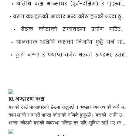
• अतिथि कक्ष भान्साघर (पूर्व–दक्षिण) र गृहस्वामी
हुनुपर्छ ।
शयनकक्ष (दक्षिण–पश्चिम) बीचमा पनि
बनाउन
• यस्ता कक्षहरूको आकार अन्य कोठाहरूको भन्दा ठूलो
सकिन्छ ।
हुन सक्छ ।
• बैठक कोठाको सजावटमा प्रयोग गरिएका
फर्निचरहरू (जस्तै पलङ्ग, दराज, बुक सेल्फ) दक्षिण
र
• आजकाल अतिथि कक्षको निर्माण छुट्टै गर्न गाह्रो
पश्चिम भित्तातर्फ राख्नुपर्छ ।
भएकाले अन्य सामान्य वा अतिरिक्त
शयनकक्षलाई
• ठूलो जग्गा र पर्याप्त बजेट भएको खण्डमा, उत्तर–
अतिथि कक्षको रूपमा प्रयोग गरिन्छ ।
पश्चिम दिशा चयन गर्नु सबैभन्दा उपयुक्त
हुन्छ
10. भण्डारण कक्ष
यसको ठाउँ भान्साघरको छेउमा राख्नुपर्छ । भण्डार व्यवस्थाको अर्थ यहाँ
अन्न, घ्यू, तेल आदिको
काम लाग्ने सामग्री
भान्सा कोठाको नजिकै हुनुपर्छ
भण्डारण गरिन्छ । भान्साकोठामा
।
यसको
लागि उत्तम
दिशा दक्षिण– पूर्व हुन्छ । आजभोलि छुट्टै भण्डार कक्ष कमै भेटिन्छ,
भान्सा कोठामै
यसको
व्यवस्था गरिन्छ तर यदि सुविधा ठाउँ भए भण्डार
कोठाको लागि
उत्तम दिशा
दक्षिण–पूर्व
राम्रो हु
न्छ ।