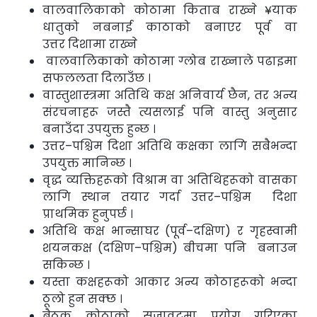
वालवालिकाको कोठामा किताब राख्ने ¥याक
धातुको नबनाई काठाको बनाएर पूर्व वा
उत्तर
दिशामा राख्ने
वालवालिकाको कोठामा ग्लोब राख्नाले पढाइमा
सफललता दिलाउँछ ।
वास्तुशास्त्रमा अतिथि कक्ष अनिवार्य छैन, तर अन्य
संरचनाहरू जस्तै त्यसलाई पनि वास्तु अनुसार
बनाउँदा उपयुक्त हुन्छ ।
उत्तर–पश्चिम दिशा अतिथि कक्षका लागि सबैभन्दा
उपयुक्त मानिन्छ ।
वृद्ध व्यक्तिहरूको विश्राम वा अतिथिहरूको वासका
लागि स्थान तयार गर्दा उत्तर–पश्चिम दिशा
प्राथमिक हुनुपर्छ ।
अतिथि कक्ष भान्साघर (पूर्व–दक्षिण) र गृहस्वामी
शयनकक्ष (दक्षिण–पश्चिम) बीचमा पनि बनाउन
सकिन्छ ।
यस्ता कक्षहरूको आकार अन्य कोठाहरूको भन्दा
ठूलो हुन सक्छ ।
बैठक कोठाको सजावटमा प्रयोग गरिएका