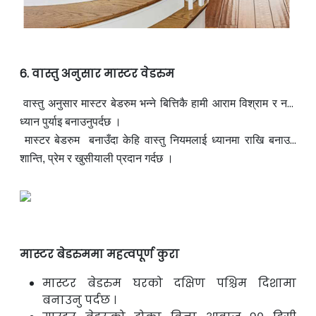
6. वास्तु अनुसार मास्टर वेडरुम
वास्तु अनुसार मास्टर बेडरुम भन्ने बित्तिकै हामी आराम विश्राम र नयाँ
योजनाहरुलाई बनाउने
ध्यान पुर्याइ बनाउनुपर्दछ ।
स्थान
मान्दछौँ
। त्यसैले यो स्थान बनाउँदा
विशेष
मास्टर बेडरुम
बनाउँदा
केहि वास्तु नियमलाई ध्यानमा राखि बनाउन
सकेमा त्यसको प्रभावले त्यस घरमा
शान्ति,
प्रेम
र खुसीयाली प्रदान
गर्दछ ।
निवास गर्ने मानिस
मा पारिवारीक
मास्टर बेडरुममा महत्वपूर्ण कुरा
मास्टर बेडरुम घरको दक्षिण पश्चिम दिशामा
बनाउनु पर्दछ ।