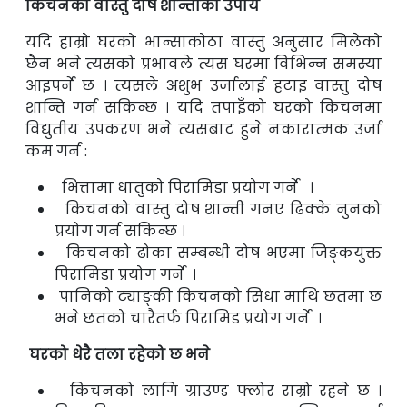
किचनको वास्तु दोष शान्तीको उपाय
यदि हाम्रो घरको भान्साकोठा वास्तु अनुसार मिलेको
छैन भने त्यसको प्रभावले त्यस घरमा
विभिन्न समस्या
आइपर्ने छ । त्यसले अशुभ उर्जालाई हटाइ वास्तु दोष
शान्ति गर्न सकिन्छ ।
यदि तपाइँको घरको किचनमा
विद्युतीय उपकरण भने त्यसबाट हुने नकारात्मक उर्जा
कम गर्न :
भित्तामा धातुको पिरामिडा प्रयोग गर्ने ।
किचनको वास्तु दोष शान्ती गनए ढिक्के नुनको
प्रयोग गर्न सकिन्छ ।
किचनको ढोका सम्बन्धी दोष भएमा जिङ्कयुक्त
पिरामिडा प्रयोग गर्ने ।
पानिको ट्याङ्की किचनको सिधा माथि छतमा छ
भने छतको चारैतर्फ पिरामिड प्रयोग गर्ने ।
घरको धेरै तला रहेको छ भने
किचनको लागि ग्राउण्ड फ्लोर राम्रो रहने छ ।