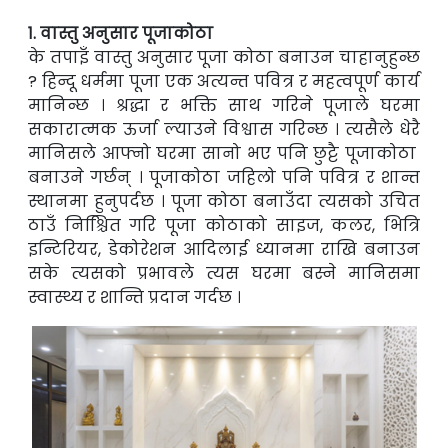
१. वास्तु अनुसार पूजाकोठा
के तपाइँ वास्तु अनुसार पूजा कोठा बनाउन चाहानुहुन्छ
? हिन्दू धर्ममा पूजा एक अत्यन्त पवित्र
र महत्वपूर्ण कार्य
मानिन्छ । श्रद्धा र भक्ति साथ गरिने पूजाले घरमा
सकारात्मक ऊर्जा ल्याउने
विश्वास गरिन्छ । त्यसैले धेरै
मानिसले आफ्नो घरमा सानो भए पनि छुट्टै पूजाकोठा
बनाउने
गर्छन् । पूजाकोठा जहिलो पनि पवित्र र शान्त
स्थानमा हुनुपर्दछ । पूजा कोठा बनाउँदा त्यसको
उचित
ठाउँ निश्चिित गरि पूजा कोठाको साइज, कलर, भित्रि
इन्टिरियर, डेकोरेशन आदिलाई
ध्यानमा राखि बनाउन
सके त्यसको प्रभावले त्यस घरमा बस्ने मानिसमा
स्वास्थ्य र शान्ति
प्रदान गर्दछ ।