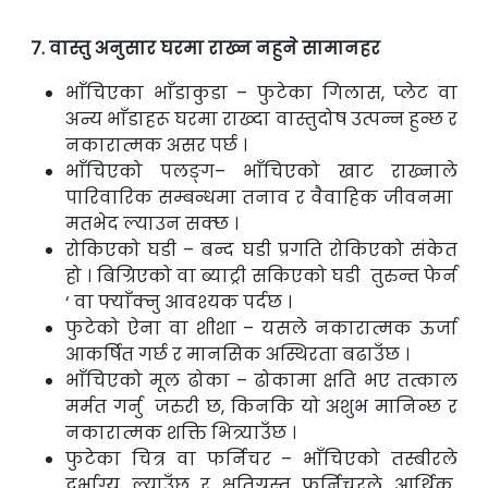
7. वास्तु अनुसार घरमा राख्न नहुने सामानहर
भाँचिएका भाँडाकुडा – फुटेका गिलास, प्लेट वा
अन्य भाँडाहरू घरमा राख्दा वास्तुदोष उत्पन्न हुन्छ र
नकारात्मक असर पर्छ ।
भाँचिएको पलङ्ग– भाँचिएको खाट राख्नाले
पारिवारिक सम्बन्धमा तनाव र वैवाहिक जीवनमा
मतभेद ल्याउन सक्छ ।
रोकिएको घडी – बन्द घडी प्रगति रोकिएको संकेत
हो । बिग्रिएको वा ब्याट्री सकिएको घडी तुरुन्त फेर्न
‘ वा फ्याँक्नु आवश्यक पर्दछ ।
फुटेको ऐना वा शीशा – यसले नकारात्मक ऊर्जा
आकर्षित गर्छ र मानसिक अस्थिरता बढाउँछ ।
भाँचिएको मूल ढोका – ढोकामा क्षति भए तत्काल
मर्मत गर्नु जरुरी छ, किनकि यो अशुभ मानिन्छ र
नकारात्मक शक्ति भित्र्याउँछ ।
फुटेका चित्र वा फर्निचर – भाँचिएको तस्बीरले
दुर्भाग्य ल्याउँछ र क्षतिग्रस्त फर्निचरले आर्थिक