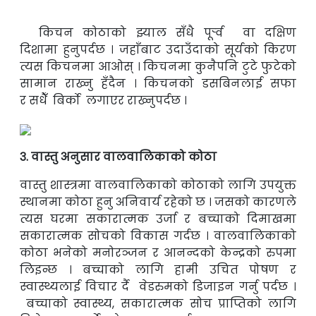
किचन कोठाको झ्याल सँधै पूर्र्व वा दक्षिण
दिशामा
हुनुपर्दछ । जहाँबाट उदाउँदाको सूर्यको किरण
त्यस
किचनमा आओस् ।
किचनमा कुनैपनि टुटे फुटेको
सामान राख्नु हँदैन ।
किचनको डसबिनलाई सफा
र
सधैँ
बिर्को लगाएर
राख्नुपर्दछ ।
३. वास्तु अनुसार वालवालिकाको कोठा
वास्तु शास्त्रमा वालवालिकाको कोठाको लागि उपयुक्त
स्थानमा कोठा हुनु अनिवार्य रहेको छ
। जसको कारणले
त्यस घरमा सकारात्मक उर्जा र बच्चाको दिमाखमा
सकारात्मक सोचको
विकास गर्दछ । वालवालिकाको
कोठा भनेको मनोरञ्जन र आनन्दको केन्द्रको रुपमा
लिइन्छ
।
बच्चाको लागि हामी उचित पोषण र
स्वास्थ्यलाई विचार र्दै वेडरुमको डिजाइन गर्नु पर्दछ ।
बच्चाको स्वास्थ्य, सकारात्मक सोच प्राप्तिको लागि