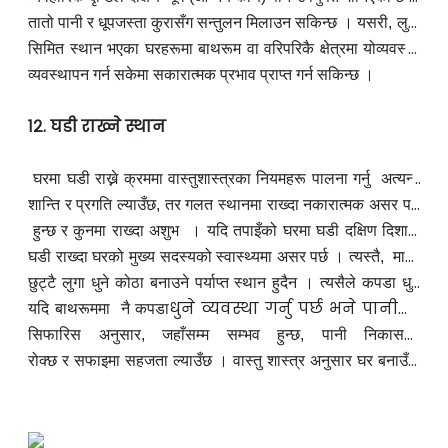
यसको कारण यो
तातो पानी र धूपजस्ता
हो कि यस दि
कुरासँग सन्तुलन
शा अग्निको प्रतीक मानिन्छ र धुवाँ,
मिलाउन सकिन्छ ।
यसरी, लुगा
धुने स्थान छुट्टै कोठामा भए उपयुक्त मानिन्छ । तर आधुनिक सहर र
सिमित स्थान
भए
का घरहरूमा बाथरूम वा वरिपरिकै क्षेत्रमा यो
व्यवस्था
गर्न सकिन्छ । वास्तुशास्त्र अनुसार
व्यवस्थापन गर्न सकेमा सकारात्मक प्रभाव प्राप्त गर्न सकिन्छ ।
दिशा र पानी निकासको सही
१२. घडी राख्ने स्थान
घरमा घडी राख्ने क्रममा वास्तुशास्त्रका नियमहरू पालना गर्नु अत्यन्त
आवश्यक मानिन्छ । सही
शान्ति र प्रगति ल्याउँछ, तर गलत स्था
दिशामा राखिएको घडीले परिवारमा सुख,
नमा राख्दा
नकारात्मक असर पर्न
सक्छ । धेरैलाई यो कुरा थाहा हुदैन कि कुन दिशामा घडी राख्दा शुभ
हुन्छ
र कुनमा राख्दा अशुभ । यदि तपाइँको घरमा घडी दक्षिण दिशामा
छ
घडी राख्दा घरको मुख्य सदस्यको स्वास्थ्यमा असर पर्छ
भने
तुरुन्तै हटाउनुहोस् ।
दक्षिण स्थिरताको प्रतीक भएकाले यहाँ
। त्यस्तै, माथि
घडी राख्नु पनि अशुभ मानिन्छ । आजकलका आवा
छुट्टै लुगा धुने कोठा बनाउने पर्याप्त स्थान हुदैन । त्यसैले
सीय भवनहरूमा
कपडा धुने
धुने व्यवस्था गर्नु पर्छ भने पानीको
काम प्रायः बाथरूम नुहाउने कोठामा वा त्यसको नजिकै हुने गर्छ ।
यदि बाथरूममा
नै कपडा
निकास
ड्रेनेज
राम्रोसँग व्यवस्थापन गर्नु अत्यन्त
सिफारिस अनुसार, जहाँसम्म सम्भव हुन्छ, पानी निकासको
जरुरी
हुन्छ । वास्तुशास्त्रको
मूल
रोक्छ र सफाइमा
दिशा
ईशान कोणतर्फ हुनुपर्छ । यसले घरमा नकारात्मक ऊर्जा
सहजता ल्याउँछ ।
वास्तु शास्त्र अनुसार घर बनाउँदा
जम्नबाट
अपनाउनुपर्ने मुख्य बूँदा निम्न छन्ः