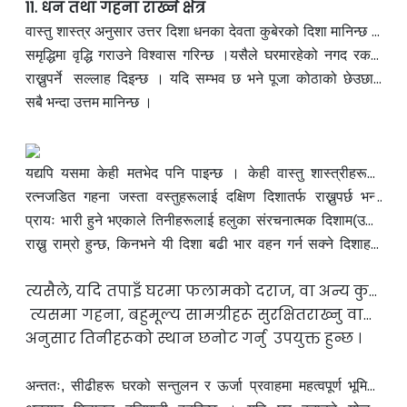
11. धन तथा गहना राख्ने क्षेत्र
वास्तु शास्त्र अनुसार उत्तर दिशा धनका देवता कुबेरको दिशा मानिन्छ ।
यस दिशाको सकारात्मक
समृद्धिमा वृद्धि
गराउने विश्वास गरिन्छ ।
प्रभावले सम्पत्ति, कोष, सुरक्षा र
यसैले घरमा
रहेको
न
गद रकम,
गरगहना, बहुमूल्य रत्न र अन्य मूल्यवान वस्तुहरू उत्तर दिशातर्फ
राख्नुपर्ने सल्लाह
दिइन्छ ।
यदि सम्भव छ भने पूजा कोठाको छेउछाउ
उत्तर दिशामा राखिएको
सबै
भ
न्दा उत्तम मानिन्छ ।
सुरक्षित स्थान
यद्यपि यसमा केही मतभेद पनि पाइन्छ । केही वास्तु शास्त्रीहरूको
विचारमा नगद रकमलाई
रत्नजडित गहना जस्ता वस्तुहरूलाई दक्षिण
उत्तर दिशामा राख्नु उपयुक्त हुन्छ तर गरगहना,
दिशा
तर्फ राख्नुपर्छ भन्ने
मान्यता पनि छ । यसको पछाडितर्क के छ भने गरगहनाहरू
प्रायः भारी
हुने
भएकाले तिनीहरूलाई हलुका संरचनात्मक दिशाम(उत्तर
दिशा) नराखी दक्षिण वा पश्चिम
रा
ख्नु राम्रो हुन्छ, किनभने यी दिशा बढी भार वहन गर्न सक्ने दिशाहरू
दिशामा
मानिन्छन् ।
त्यसैले, यदि तपाइँ घरमा फलामको दराज, वा अन्य कुनै
सुरक्षित भण्डारण माध्यम
त्यसमा गहना, बहुमूल्य
सामग्रीहरू सुरक्षित
प्रयोग गर्दै हुनुहुन्छ भने
रा
ख्नु वास्तु
त्यसलाई दक्षिण वा पश्चिम दिशामा राखेर
अनुसार लाभदायक हुन्छ । यसरी वस्तुहरूको प्रकृति,
अनुसार तिनीहरूको स्थान छनोट गर्नु उपयुक्त हुन्छ ।
तौल र
सुरक्षाको आवश्यकता
अन्ततः, सीढीहरू घरको सन्तुलन र ऊर्जा प्रवाहमा महत्वपूर्ण भूमिका